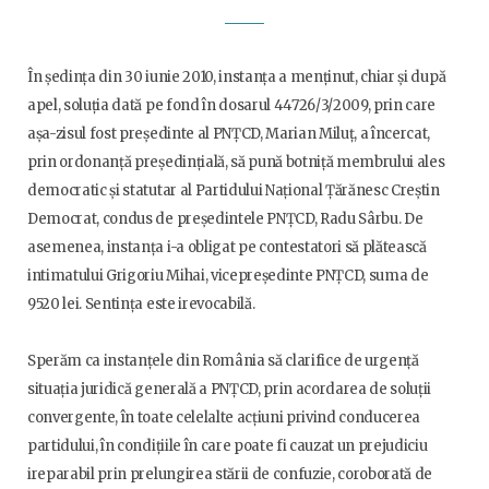
În ședința din 30 iunie 2010, instanța a menținut, chiar și după
apel, soluția dată pe fond în dosarul 44726/3/2009, prin care
așa-zisul fost președinte al PNȚCD, Marian Miluț, a încercat,
prin ordonanță președințială, să pună botniță membrului ales
democratic și statutar al Partidului Național Țărănesc Creștin
Democrat, condus de președintele PNȚCD, Radu Sârbu. De
asemenea, instanța i-a obligat pe contestatori să plătească
intimatului Grigoriu Mihai, vicepreședinte PNȚCD, suma de
9520 lei. Sentința este irevocabilă.
Sperăm ca instanțele din România să clarifice de urgență
situația juridică generală a PNȚCD, prin acordarea de soluții
convergente, în toate celelalte acțiuni privind conducerea
partidului, în condițiile în care poate fi cauzat un prejudiciu
ireparabil prin prelungirea stării de confuzie, coroborată de