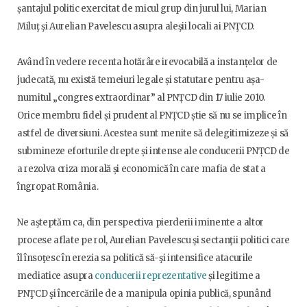
șantajul politic exercitat de micul grup din jurul lui, Marian
Miluţ şi Aurelian Pavelescu asupra aleşii locali ai PNŢCD.
Având în vedere recenta hotărâre irevocabilă a instanțelor de
judecată, nu există temeiuri legale și statutare pentru așa-
numitul „congres extraordinar” al PNȚCD din 17 iulie 2010.
Orice membru fidel și prudent al PNȚCD știe să nu se implice în
astfel de diversiuni. Acestea sunt menite să delegitimizeze și să
submineze eforturile drepte și intense ale conducerii PNȚCD de
a rezolva criza morală și economică în care mafia de stat a
îngropat România.
Ne aşteptăm ca, din perspectiva pierderii iminente a altor
procese aflate pe rol, Aurelian Pavelescu şi sectanţii politici care
îl însoţesc în erezia sa politică să-şi intensifice atacurile
mediatice asupra
conducerii reprezentative
și legitime a
PNŢCD şi încercările de a manipula opinia publică, spunând