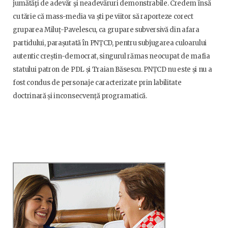
jumătăţi de adevăr şi neadevăruri demonstrabile. Credem însă
cu tărie că mass-media va ști pe viitor să raporteze corect
gruparea Miluț-Pavelescu, ca grupare subversivă din afara
partidului, parașutată în PNȚCD, pentru subjugarea culoarului
autentic creștin-democrat, singurul rămas neocupat de mafia
statului patron de PDL și Traian Băsescu. PNȚCD nu este și nu a
fost condus de personaje caracterizate prin labilitate
doctrinară și inconsecvență programatică.